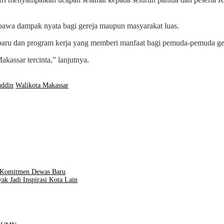
bawa dampak nyata bagi gereja maupun masyarakat luas.
n baru dan program kerja yang memberi manfaat bagi pemuda-pemuda ge
kassar tercinta,” lanjutnya.
uddin
Walikota Makassar
n Komitmen Dewas Baru
k Jadi Inspirasi Kota Lain