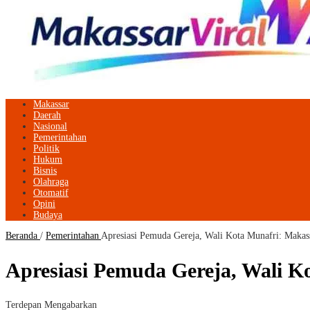
Makassar
Daerah
Nasional
Pemerintahan
Politik
Hukum
Bisnis
Olahraga
Otomatif
Opini
Budaya
Beranda
/
Pemerintahan
Apresiasi Pemuda Gereja, Wali Kota Munafri: Makass
Apresiasi Pemuda Gereja, Wali K
Terdepan Mengabarkan