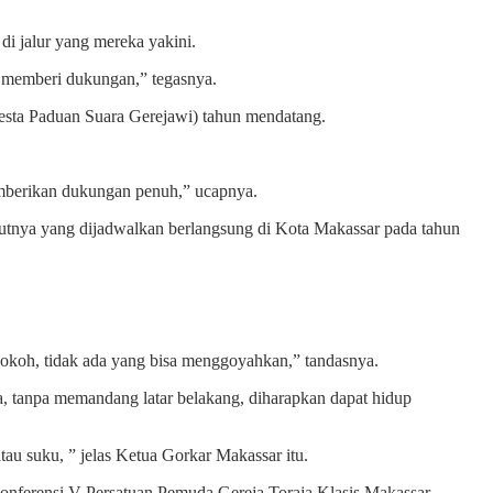
i jalur yang mereka yakini.
r memberi dukungan,” tegasnya.
esta Paduan Suara Gerejawi) tahun mendatang.
emberikan dukungan penuh,” ucapnya.
utnya yang dijadwalkan berlangsung di Kota Makassar pada tahun
 kokoh, tidak ada yang bisa menggoyahkan,” tandasnya.
, tanpa memandang latar belakang, diharapkan dapat hidup
tau suku, ” jelas Ketua Gorkar Makassar itu.
Konferensi V Persatuan Pemuda Gereja Toraja Klasis Makassar