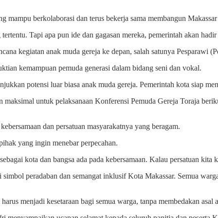
ang mampu berkolaborasi dan terus bekerja sama membangun Makassar d
 tertentu. Tapi apa pun ide dan gagasan mereka, pemerintah akan hadi
ana kegiatan anak muda gereja ke depan, salah satunya Pesparawi (P
buktian kemampuan pemuda generasi dalam bidang seni dan vokal.
njukkan potensi luar biasa anak muda gereja. Pemerintah kota siap m
 maksimal untuk pelaksanaan Konferensi Pemuda Gereja Toraja berik
 kebersamaan dan persatuan masyarakatnya yang beragam.
k-pihak yang ingin menebar perpecahan.
a sebagai kota dan bangsa ada pada kebersamaan. Kalau persatuan kita
 simbol peradaban dan semangat inklusif Kota Makassar. Semua warga
nsi harus menjadi kesetaraan bagi semua warga, tanpa membedakan asal a
ri menyampaikan ucapan selamat kepada seluruh panitia dan peserta 