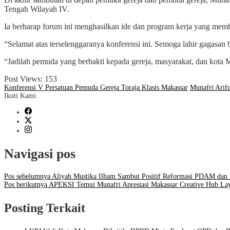
Tengah Wilayah IV.
Ia berharap forum ini menghasilkan ide dan program kerja yang mem
“Selamat atas terselenggaranya konferensi ini. Semoga lahir gagasa
“Jadilah pemuda yang berbakti kepada gereja, masyarakat, dan kota Ma
Post Views:
153
Konferensi V Persatuan Pemuda Gereja Toraja Klasis Makassar
Munafri Arif
Ikuti Kami
Navigasi pos
Pos sebelumnya
Aliyah Mustika Ilham Sambut Positif Reformasi PDAM da
Pos berikutnya
APEKSI Temui Munafri Apresiasi Makassar Creative Hub Laya
Posting Terkait