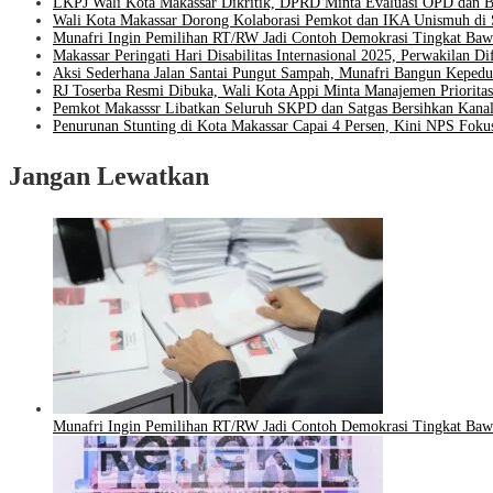
LKPJ Wali Kota Makassar Dikritik, DPRD Minta Evaluasi OPD da
Wali Kota Makassar Dorong Kolaborasi Pemkot dan IKA Unismuh di 
Munafri Ingin Pemilihan RT/RW Jadi Contoh Demokrasi Tingkat Baw
Makassar Peringati Hari Disabilitas Internasional 2025, Perwakilan 
Aksi Sederhana Jalan Santai Pungut Sampah, Munafri Bangun Kepedu
RJ Toserba Resmi Dibuka, Wali Kota Appi Minta Manajemen Priori
Pemkot Makasssr Libatkan Seluruh SKPD dan Satgas Bersihkan Kanal
Penurunan Stunting di Kota Makassar Capai 4 Persen, Kini NPS Fokus
Jangan Lewatkan
Munafri Ingin Pemilihan RT/RW Jadi Contoh Demokrasi Tingkat Baw