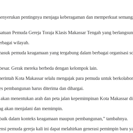
menyerukan pentingnya menjaga keberagaman dan memperkuat semanga
satuan Pemuda Gereja Toraja Klasis Makassar Tengah yang berlangsu
erbagai wilayah.
uk pemuda keagamaan yang tergabung dalam berbagai organisasi sosia
besar. Gerak mereka berbeda dengan kelompok lain.
merintah Kota Makassar selalu mengajak para pemuda untuk berkolabo
es pembangunan harus diterima dan dihargai.
k akan menentukan arah dan peta jalan kepemimpinan Kota Makassar d
ang akan menjalani dan memimpin.
n, baik dalam konteks keagamaan maupun pembangunan,” tambahnya.
ensi pemuda gereja kali ini dapat melahirkan generasi pemimpin baru