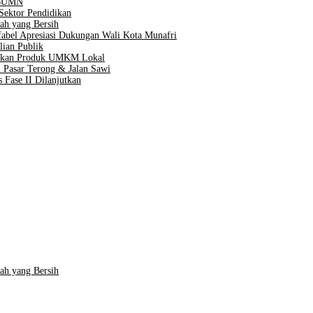
n BUMN
Sektor Pendidikan
ah yang Bersih
Difabel Apresiasi Dukungan Wali Kota Munafri
lian Publik
taskan Produk UMKM Lokal
 Pasar Terong & Jalan Sawi
 Fase II Dilanjutkan
ah yang Bersih