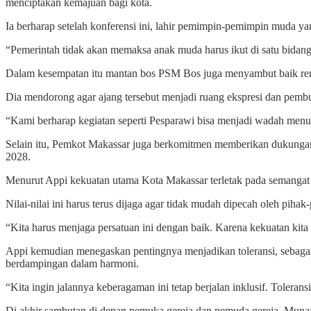
menciptakan kemajuan bagi kota.
Ia berharap setelah konferensi ini, lahir pemimpin-pemimpin muda y
“Pemerintah tidak akan memaksa anak muda harus ikut di satu bidang
Dalam kesempatan itu mantan bos PSM Bos juga menyambut baik renc
Dia mendorong agar ajang tersebut menjadi ruang ekspresi dan pem
“Kami berharap kegiatan seperti Pesparawi bisa menjadi wadah menu
Selain itu, Pemkot Makassar juga berkomitmen memberikan dukungan
2028.
Menurut Appi kekuatan utama Kota Makassar terletak pada semangat
Nilai-nilai ini harus terus dijaga agar tidak mudah dipecah oleh piha
“Kita harus menjaga persatuan ini dengan baik. Karena kekuatan kit
Appi kemudian menegaskan pentingnya menjadikan toleransi, sebagai
berdampingan dalam harmoni.
“Kita ingin jalannya keberagaman ini tetap berjalan inklusif. Tolera
Di akhir sambutan di depan pemuka gereja dan pemuda gereja, Munaf