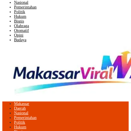
Nasional
Pemerintahan
Politik
Hukum
Bisnis
Olahraga
Otomatif
Opini
Budaya
Makassar
Daerah
Nasional
Pemerintahan
Politik
Hukum