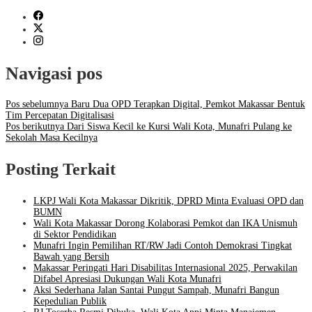
Navigasi pos
Pos sebelumnya
Baru Dua OPD Terapkan Digital, Pemkot Makassar Bentuk
Tim Percepatan Digitalisasi
Pos berikutnya
Dari Siswa Kecil ke Kursi Wali Kota, Munafri Pulang ke
Sekolah Masa Kecilnya
Posting Terkait
LKPJ Wali Kota Makassar Dikritik, DPRD Minta Evaluasi OPD dan
BUMN
Wali Kota Makassar Dorong Kolaborasi Pemkot dan IKA Unismuh
di Sektor Pendidikan
Munafri Ingin Pemilihan RT/RW Jadi Contoh Demokrasi Tingkat
Bawah yang Bersih
Makassar Peringati Hari Disabilitas Internasional 2025, Perwakilan
Difabel Apresiasi Dukungan Wali Kota Munafri
Aksi Sederhana Jalan Santai Pungut Sampah, Munafri Bangun
Kepedulian Publik