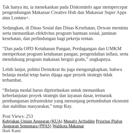
Tak hanya itu, ia menekankan pada Diskominfo agar mempercepat
pengembangan Makassar Creative Hub dan Makassar Super Apps
atau Lontara+.
Sedangkan, di Dinas Sosial dan Dinas Kesehatan, Dewan meminta
serta memastikan efektivitas program bantuan sosial, jaminan
kesehatan, dan perlindungan bagi pekerja rentan.
“Dan pada OPD Ketahanan Pangan, Perdagangan dan UMKM
memperkuat program ketahanan pangan, pengendalian inflasi, serta
mendukung program makanan bergizi gratis,” ungkapnya.
Lebih lanjut, politisi Demokrat itu juga mengungkapkan, bahwa
belanja modal tetap harus dijaga agar proyek strategis tidak
terhambat.
“Belanja modal harus diprioritaskan untuk memastikan
keberlanjutan proyek strategis dan layanan dasar, termasuk
pembangunan infrastruktur yang menunjang pertumbuhan ekonomi
dan stabilitas masyarakat,” tutup Ray.
Post Views:
253
Kebijakan Umum Anggaran (KUA)
Munafri Arifuddin
Prioritas Plafon
Anggaran Sementara (PPAS)
Walikota Makassar
Ikuti Kami